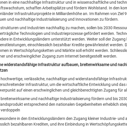
ionen in eine nachhaltige Infrastruktur und in wissenschaftliche und tec
ftswachstum, schaffen Arbeitsplätze und fördern Wohlstand. In den ko
nländer Infrastrukturprojekte in Milliardenhöhe an. Im Rahmen von Ziel 
en und nachhaltige Industrialisierung und Innovationen zu fördern.
strukturen und Industrien nachhaltig zu machen, sollen bis 2030 Ressour
rträgliche Technologien und Industrieprozesse gefördert werden. Techn
dere in Entwicklungsländern unterstützt werden. Weiter soll der Zugang 
enstleistungen, einschliesslich bezahlbar Kredite gewährleistet werden. D
men in Wertschöpfungsketten und Märkte soll erhöht werden. Schliesslic
ner und erschwinglicher Zugang zum Internet bereitgestellt werden.
Eine widerstandsfähige Infrastruktur aufbauen, breitenwirksame und nachh
tzen
e hochwertige, verlässliche, nachhaltige und widerstandsfähige Infrastruk
rschreitender Infrastruktur, um die wirtschaftliche Entwicklung und da
erpunkt auf einen erschwinglichen und gleichberechtigten Zugang für al
e breitenwirksame und nachhaltige Industrialisierung fördern und bis 203
landsprodukt entsprechend den nationalen Gegebenheiten erheblich steig
 verdoppeln
besondere in den Entwicklungsländern den Zugang kleiner Industrie- und
esslich bezahlbaren Krediten, und ihre Einbindung in Wertschöpfungsket