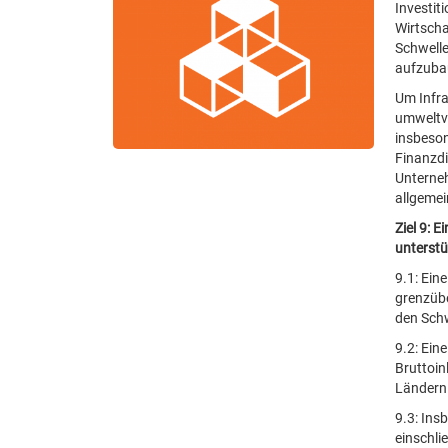
Investit
Wirtscha
Schwelle
aufzubau
Um Infra
umweltve
insbeson
Finanzdi
Unterneh
allgemei
Ziel 9: 
unterstü
9.1: Ein
grenzübe
den Schw
9.2: Ein
Bruttoin
Ländern
9.3: Ins
einschli