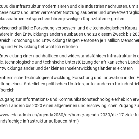
 2030 die Infrastruktur modernisieren und die Industrien nachrüsten, um s
eneinsatz und unter vermehrter Nutzung sauberer und umweltverträglich
assnahmen entsprechend ihren jeweiligen Kapazitäten ergreifen
 wissenschaftliche Forschung verbessern und die technologischen Kapazit
dere in den Entwicklungsländern ausbauen und zu diesem Zweck bis 203
ereich Forschung und Entwicklung tätigen Personen je 1 Million Menschen
g und Entwicklung beträchtlich erhöhen
 Entwicklung einer nachhaltigen und widerstandsfähigen Infrastruktur in
lle, technologische und technische Unterstützung der afrikanischen Lände
twicklungsländer und der kleinen Inselentwicklungsländer erleichtern
 einheimische Technologieentwicklung, Forschung und Innovation in den E
ellung eines förderlichen politischen Umfelds, unter anderem für industri
bereich
 Zugang zur Informations- und Kommunikationstechnologie erheblich erw
lten Ländern bis 2020 einen allgemeinen und erschwinglichen Zugang zum
/www.eda.admin.ch/agenda2030/de/home/agenda-2030/die-17-ziele-fuer-
ndsfaehige-infrastruktur-aufbauen.html)