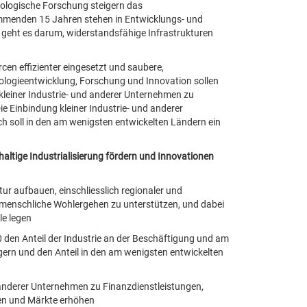
hnologische Forschung steigern das
mmenden 15 Jahren stehen in Entwicklungs- und
9 geht es darum, widerstandsfähige Infrastrukturen
cen effizienter eingesetzt und saubere,
ologieentwicklung, Forschung und Innovation sollen
kleiner Industrie- und anderer Unternehmen zu
ie Einbindung kleiner Industrie- und anderer
h soll in den am wenigsten entwickelten Ländern ein
altige Industrialisierung fördern und Innovationen
tur aufbauen, einschliesslich regionaler und
s menschliche Wohlergehen zu unterstützen, und dabei
le legen
0 den Anteil der Industrie an der Beschäftigung und am
ern und den Anteil in den am wenigsten entwickelten
 anderer Unternehmen zu Finanzdienstleistungen,
ten und Märkte erhöhen