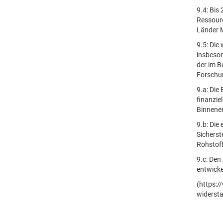
9.4: Bis
Ressourc
Länder M
9.5: Die
insbeson
der im B
Forschun
9.a: Die
finanzie
Binnenen
9.b: Die
Sicherst
Rohstoff
9.c: Den
entwicke
(https:/
widersta