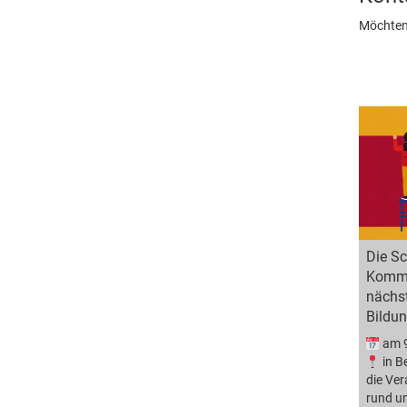
Möchten 
Die S
Kommis
nächs
Bildun
am 9
in B
die Ve
rund u