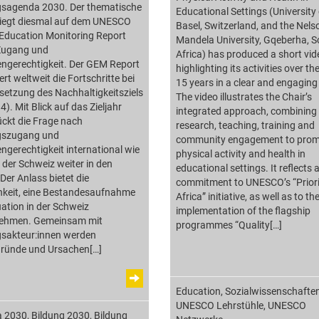
gsagenda 2030. Der thematische
Educational Settings (University 
liegt diesmal auf dem UNESCO
Basel, Switzerland, and the Nels
 Education Monitoring Report
Mandela University, Gqeberha, S
Zugang und
Africa) has produced a short vid
ngerechtigkeit. Der GEM Report
highlighting its activities over th
ert weltweit die Fortschritte bei
15 years in a clear and engaging
etzung des Nachhaltigkeitsziels
The video illustrates the Chair’s
4). Mit Blick auf das Zieljahr
integrated approach, combining
ckt die Frage nach
research, teaching, training and
gszugang und
community engagement to prom
gerechtigkeit international wie
physical activity and health in
 der Schweiz weiter in den
educational settings. It reflects 
Der Anlass bietet die
commitment to UNESCO’s “Priori
hkeit, eine Bestandesaufnahme
Africa” initiative, as well as to th
uation in der Schweiz
implementation of the flagship
ehmen. Gemeinsam mit
programmes “Quality[…]
gsakteur:innen werden
gründe und Ursachen[…]
Education
,
Sozialwissenschafte
UNESCO Lehrstühle
,
UNESCO
 2030
,
Bildung 2030
,
Bildung