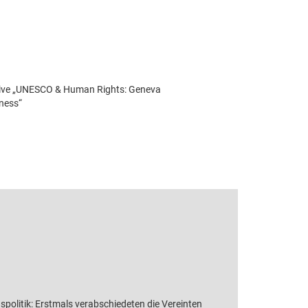
ative „UNESCO & Human Rights: Geneva
ness“
politik: Erstmals verabschiedeten die Vereinten