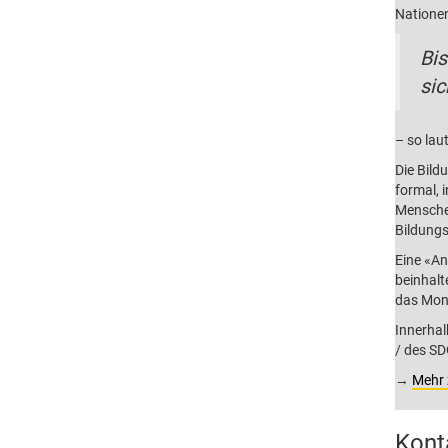
Nationen
Bis
sic
– so lau
Die Bild
formal, 
Menschen
Bildungs
Eine «An
beinhalt
das Moni
Innerhal
/ des SD
→
Mehr
Kont