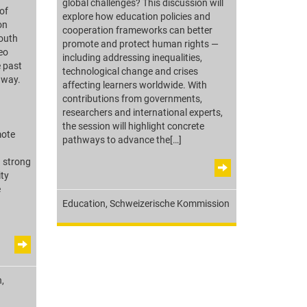
global challenges? This discussion will
of
explore how education policies and
on
cooperation frameworks can better
outh
promote and protect human rights —
eo
including addressing inequalities,
e past
technological change and crises
 way.
affecting learners worldwide. With
contributions from governments,
researchers and international experts,
the session will highlight concrete
ote
pathways to advance the[…]
a strong
ty
e
Education
,
Schweizerische Kommission
n
,