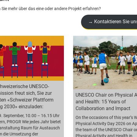
Sie mehr über das eine oder andere Projekt erfahren?
→ Kontaktieren Sie un
chweizerische UNESCO-
sion freut sich, Sie zur
UNESCO Chair on Physical Ac
ten «Schweizer Plattform
and Health: 15 Years of
g 2030» einzuladen:
Collaboration and Impact
. September, 10.00 – 16.15 Uhr
On the occasions of this year’s 
ern, PROGR Wie jedes Jahr bietet
Physical Activity Day 2026 on Apr
ranstaltung Raum für Austausch
the team of the UNESCO Chair o
m die Umsetzung der
Physical Activity and Health in