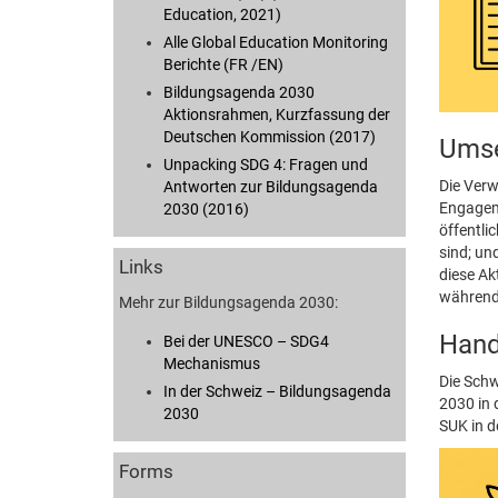
Education, 2021)
Alle Global Education Monitoring
Berichte (FR /EN)
Bildungsagenda 2030
Aktionsrahmen, Kurzfassung der
Deutschen Kommission (2017)
Umse
Unpacking SDG 4: Fragen und
Die Verw
Antworten zur Bildungsagenda
Engageme
2030 (2016)
öffentli
sind; un
Links
diese Ak
während
Mehr zur Bildungsagenda 2030:
Hand
Bei der UNESCO – SDG4
Mechanismus
Die Schw
In der Schweiz – Bildungsagenda
2030 in 
2030
SUK in d
Forms