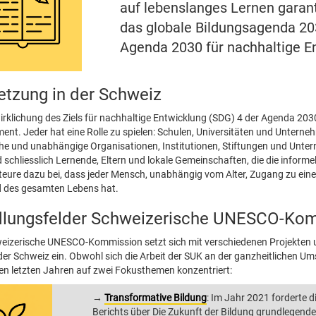
auf lebenslanges Lernen garanti
das globale Bildungsagenda 203
Agenda 2030 für nachhaltige En
tzung in der Schweiz
irklichung des Ziels für nachhaltige Entwicklung (SDG) 4 der Agenda 20
nt. Jeder hat eine Rolle zu spielen: Schulen, Universitäten und Unternehm
che und unabhängige Organisationen, Institutionen, Stiftungen und Untern
d schliesslich Lernende, Eltern und lokale Gemeinschaften, die die inform
teure dazu bei, dass jeder Mensch, unabhängig vom Alter, Zugang zu eine
 des gesamten Lebens hat.
lungsfelder Schweizerische UNESCO-Ko
eizerische UNESCO-Kommission setzt sich mit verschiedenen Projekten 
der Schweiz ein. Obwohl sich die Arbeit der SUK an der ganzheitlichen Um
en letzten Jahren auf zwei Fokusthemen konzentriert:
→
Transformative Bildung
: Im Jahr 2021 forderte 
Berichts über Die Zukunft der Bildung grundlegend