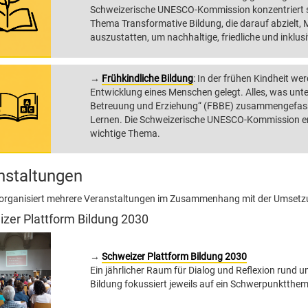
Schweizerische UNESCO-Kommission konzentriert sic
Thema Transformative Bildung, die darauf abziel
auszustatten, um nachhaltige, friedliche und inklu
→
Frühkindliche Bildung
: In der frühen Kindheit we
Entwicklung eines Menschen gelegt. Alles, was unter
Betreuung und Erziehung“ (FBBE) zusammengefasst w
Lernen. Die Schweizerische UNESCO-Kommission eng
wichtige Thema.
nstaltungen
 organisiert mehrere Veranstaltungen im Zusammenhang mit der Umsetz
zer Plattform Bildung 2030
→
Schweizer Plattform Bildung 2030
Ein jährlicher Raum für Dialog und Reflexion rund 
Bildung fokussiert jeweils auf ein Schwerpunktthe