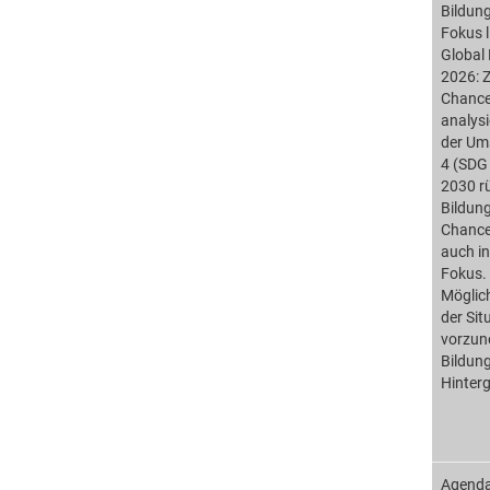
Bildun
Fokus 
Global
2026: 
Chance
analysi
der Ums
4 (SDG 
2030 rü
Bildun
Chancen
auch in
Fokus. 
Möglic
der Sit
vorzun
Bildun
Hinter
Agenda