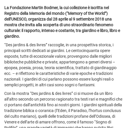
La Fondazione Martin Bodmer, la cui collezione è iscritta nel
Registro della Memoria del mondo (“Memory of the World”)
dell’UNESCO, organizza dal 28 aprile al 9 settembre 2018 una
mostra che invita alla scoperta di uno straordinario fenomeno
culturale: il rapporto, intenso e costante, tra giardino e libro, libro e
giardino.
“Des jardins & des livres” raccoglie, in una prospettiva storica, i
principali scritti dedicati ai giardini. Le centocinquanta opere
esposte, tutte di eccezionale valore, provengono dalle migliori
biblioteche pubbliche e private, appartengono a generi diversi –
epopea, poesia, prosa, teoria scientifica, trattato di giardinaggio
ecc. – e riflettono le caratteristiche di varie epoche e tradizioni
nazionali. I giardini di cui parlano possono essere luoghi reali o
semplici progetti, in altri casi sono sogni o fantasmi.
Con la mostra “Des jardins & des livres” ci si muove da un libro
all’altro secondo un percorso ragionato tra testi rari e magnifici che
ci portano dall’antichità fino ai nostri giorni. I giardini spirituali della
tradizione biblica o coranica (l’Eden, il Paradiso, l’hortus conclusus
del culto mariano), quelli delle tradizioni profane dell’Odissea, di
Venere e dell’arte di amare offrono, come il famoso “Sogno di
Polifilo”, una grande varietà di immagini che hanno nutrito libri