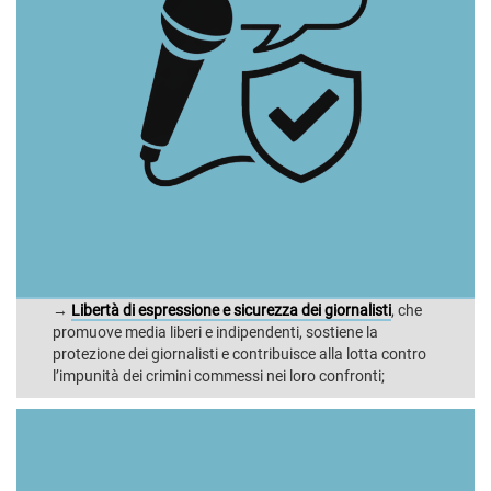
→
Libertà di espressione e sicurezza dei giornalisti
, che
promuove media liberi e indipendenti, sostiene la
protezione dei giornalisti e contribuisce alla lotta contro
l’impunità dei crimini commessi nei loro confronti;