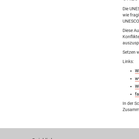
Die UNES
wie frag
UNESCO o
Diese Au
Konflikt
auszuspr
Setzen w
Links:
W
w
We
fa
In der S
Zusammen