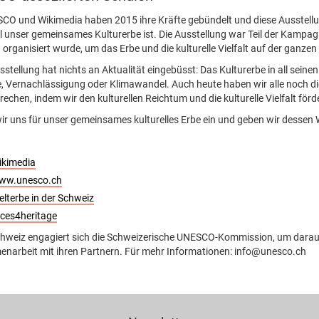
CO und Wikimedia haben 2015 ihre Kräfte gebündelt und diese Ausstellu
il unser gemeinsames Kulturerbe ist. Die Ausstellung war Teil der Kampa
rganisiert wurde, um das Erbe und die kulturelle Vielfalt auf der ganze
sstellung hat nichts an Aktualität eingebüsst: Das Kulturerbe in all seine
e, Vernachlässigung oder Klimawandel. Auch heute haben wir alle noch di
echen, indem wir den kulturellen Reichtum und die kulturelle Vielfalt för
ir uns für unser gemeinsames kulturelles Erbe ein und geben wir dessen 
ikimedia
ww.unesco.ch
lterbe in der Schweiz
ces4heritage
chweiz engagiert sich die Schweizerische UNESCO-Kommission, um daraus 
arbeit mit ihren Partnern. Für mehr Informationen: info@unesco.ch