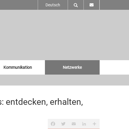
Deutsch
Kommunikation
Netzwerke
: entdecken, erhalten,
Facebook
Twitter
Email
LinkedIn
Share