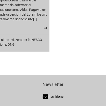
i del Lorem Ipsum, e più
mente da software di
nazione come Aldus PageMaker,
ludeva versioni del Lorem Ipsum.
rsalmente riconosciuto[…]
sione svizzera per l’UNESCO
,
ione
,
ONG
Newsletter
Iscrizione