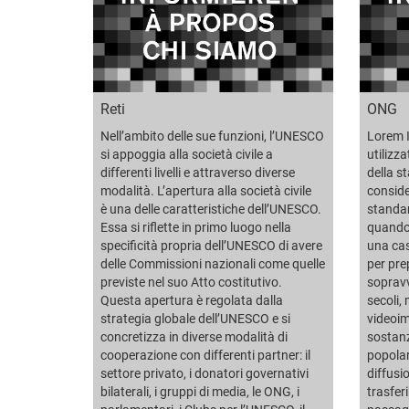
Reti
ONG
Nell’ambito delle sue funzioni, l’UNESCO
Lorem 
si appoggia alla società civile a
utilizza
differenti livelli e attraverso diverse
della 
modalità. L’apertura alla società civile
conside
è una delle caratteristiche dell’UNESCO.
standar
Essa si riflette in primo luogo nella
quando
specificità propria dell’UNESCO di avere
una cas
delle Commissioni nazionali come quelle
per pre
previste nel suo Atto costitutivo.
sopravv
Questa apertura è regolata dalla
secoli,
strategia globale dell’UNESCO e si
videoi
concretizza in diverse modalità di
sostanz
cooperazione con differenti partner: il
popolar
settore privato, i donatori governativi
diffusio
bilaterali, i gruppi di media, le ONG, i
trasfer