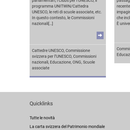
parlamentari, i Clubs per l’UNESCO, il
passagg
programma UNITWIN/Cattedra
recente
UNESCO, le reti di scuole associate, etc.
impagi
In questo contesto, le Commissioni
che inc
nazionali[…]
È unive
Commis
Cattedre UNESCO
,
Commissione
Educaz
svizzera per l’UNESCO
,
Commissioni
nazionali
,
Educazione
,
ONG
,
Scuole
associate
Quicklinks
Tutte le novità
La carta svizzera del Patrimonio mondiale