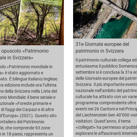
31e Giornate europee del
 opuscolo «Patrimonio
patrimonio in Svizzera
le in Svizzera»
Il patrimonio culturale collega ed
entusiasma il pubblico Domenic
olo «Patrimonio mondiale in
settembre si è conclusa la 31a e
a» è stato aggiornato e
delle Giornate europee del patri
ato. È bilingue italiano/inglese.
Svizzera. Il più importante event
a edizione include ora l’ultima
nazionale nell’ambito del patrim
ne della Svizzera nella Lista del
culturale ha attirato con un vari
nio Mondiale: il bene seriale e
programma comprendente oltre
zionale «Foreste primarie e
eventi nei 26 Cantoni e nel Princ
di faggi dei Carpazi e di altre
del Liechtenstein ben 40’000 visit
 d’Europa» (2021). Questo sito
visitatori. Quest’anno, il tema
ontaliero del Patrimonio
«collegati» ha permesso al pubbl
le, che comprende 93 zone
esplorare le affascinanti interrel
e in 18 paesi, rappresenta un