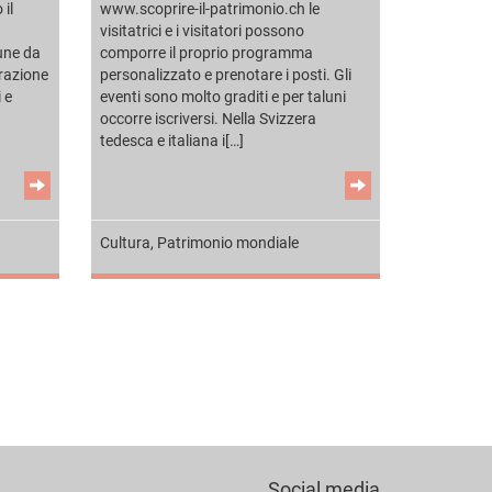
 il
www.scoprire-il-patrimonio.ch le
visitatrici e i visitatori possono
une da
comporre il proprio programma
razione
personalizzato e prenotare i posti. Gli
 e
eventi sono molto graditi e per taluni
occorre iscriversi. Nella Svizzera
tedesca e italiana i[…]
Cultura
,
Patrimonio mondiale
Social media