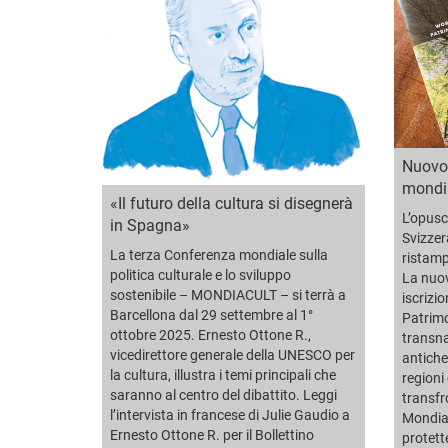
Nuovo
mondia
«Il futuro della cultura si disegnerà
L’opusc
in Spagna»
Svizzer
La terza Conferenza mondiale sulla
ristamp
politica culturale e lo sviluppo
La nuov
sostenibile – MONDIACULT – si terrà a
iscrizio
Barcellona dal 29 settembre al 1°
Patrimo
ottobre 2025. Ernesto Ottone R.,
transna
vicedirettore generale della UNESCO per
antiche 
la cultura, illustra i temi principali che
regioni
saranno al centro del dibattito. Leggi
transfr
l’intervista in francese di Julie Gaudio a
Mondia
Ernesto Ottone R. per il Bollettino
protett