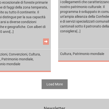
i collegamenti che caratterizzano
 eccezionale di foreste primarie
nostro patrimonio culturale. Il
he di faggi della zona temperata,
programma è sviluppato in com
ite su tutto il continente. Il
un’ampia alleanza della Confede
si distingue per la sua capacità
e di servizi specializzati comunali
tarsi a diverse condizioni
cantonali sotto il patronato della
che e geografiche. Con alberi di
consigliera[…]
70 anni[…]
Cultura
,
Patrimonio mondiale
zioni
,
Convenzioni
,
Cultura
,
,
Patrimonio mondiale
,
onio mondiale
Load More
Newsletter