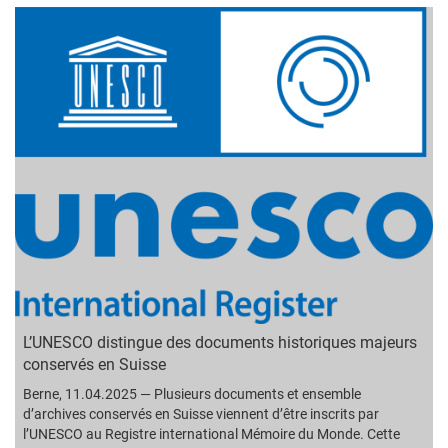
L’UNESCO distingue des documents historiques majeurs
conservés en Suisse
Berne, 11.04.2025 — Plusieurs documents et ensemble
d’archives conservés en Suisse viennent d’être inscrits par
l’UNESCO au Registre international Mémoire du Monde. Cette