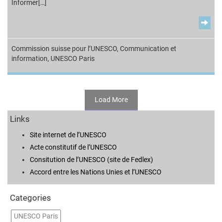
Informer[…]
Commission suisse pour l’UNESCO
,
Communication et
information
,
UNESCO Paris
Load More
Links
Site internet de l’UNESCO
Acte constitutif de l’UNESCO
Consitution de l’UNESCO (site de Fedlex)
Accord entre les Nations Unies et l’UNESCO
Categories
UNESCO Paris