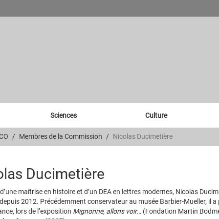
Sciences
Culture
SCO
Membres de la Commission
Nicolas Ducimetière
olas Ducimetière
e d’une maîtrise en histoire et d’un DEA en lettres modernes, Nicolas Ducim
epuis 2012. Précédemment conservateur au musée Barbier-Mueller, il a pré
nce, lors de l’exposition
Mignonne, allons voir
… (Fondation Martin Bodmer