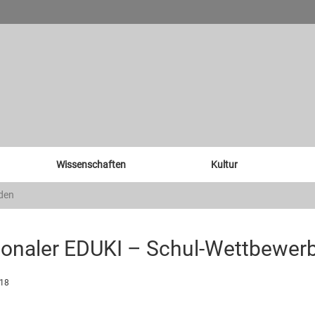
Wissenschaften
Kultur
eden
ionaler EDUKI – Schul-Wettbewer
018