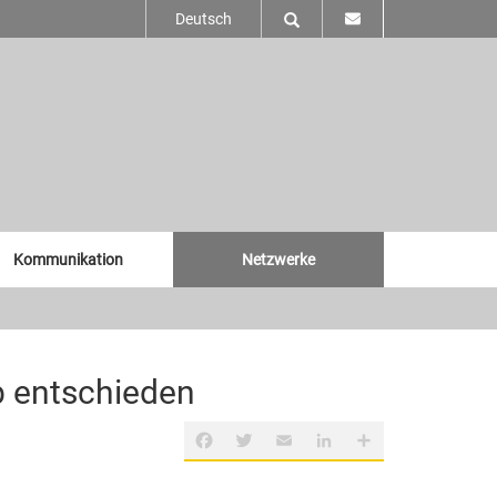
Deutsch
Kommunikation
Netzwerke
b entschieden
Facebook
Twitter
Email
LinkedIn
Teilen