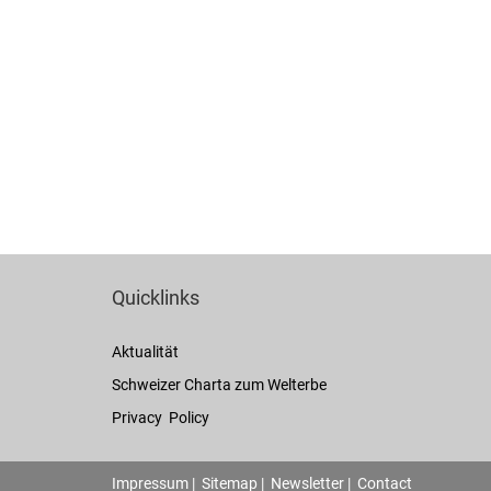
Quicklinks
Aktualität
Schweizer Charta zum Welterbe
Privacy Policy
Impressum
|
Sitemap
|
Newsletter
|
Contact