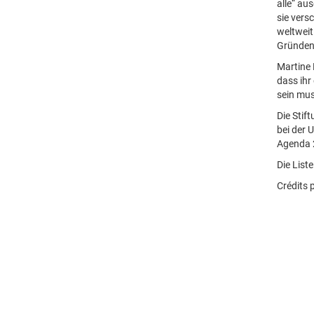
alle“ au
sie vers
weltweit
Gründen.
Martine 
dass ihr
sein mus
Die Stif
bei der 
Agenda 2
Die List
Crédits 