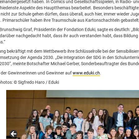
seinandergesetzt haben. In Comics und Gesellschaftsspielen, in Radio- un
chiedenste Aspekte des Hauptthemas bearbeitet. Besonders beschäftigte
 nicht zur Schule gehen dürfen, dass überall, auch hier, immer wieder J
 Primarschüler haben ihre Traumschule aus Kartonschachteln gebastelt, 
Brunschwig Graf, Präsidentin der Fondation Eduki, sagte es deutlich: „Bildu
 darüber nachgedacht habt, dass ihr auch verstanden habt, dass Bildung ni
s.“
tung bekräftigt mit dem Wettbewerb ihre Schlüsselrolle bei der Sensibili
Umsetzung der Agenda 2030. „Die Integration der SDG in den Schulunterr
030“, meinte Botschafter Michael Gerber, Sonderbeauftragter des Bunde
e der Gewinnerinnen und Gewinner auf
www.eduki.ch
.
photos: © Sigfredo Haro / Eduki